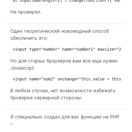
$("input[maxlength=2]").change(function(){ var val
Не проверял.
Один теоретический новомодный способ
обеспечить это:
<input type="number" name="number1" maxsize="2" >
Но для старых браузеров вам все еще нужен
Javascript:
<input name="num2" onchange="this.value = this.val
В любом случае, нет возможности избежать
проверки серверной стороны.
Я специально создал для вас функцию на PHP
–