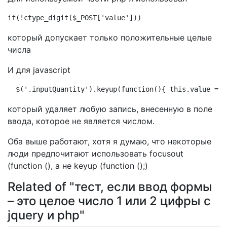
if(!ctype_digit($_POST['value']))
который допускает только положительные целые
числа
И для javascript
 $('.inputQuantity').keyup(function(){ this.value = t
который удаляет любую запись, внесенную в поле
ввода, которое не является числом.
Оба выше работают, хотя я думаю, что некоторые
люди предпочитают использовать focusout
(function (), а не keyup (function ();)
Related of "тест, если ввод формы
– это целое число 1 или 2 цифры с
jquery и php"