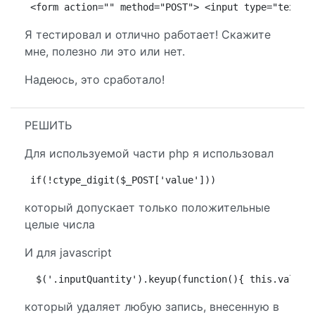
<form action="" method="POST"> <input type="textbo
Я тестировал и отлично работает! Скажите
мне, полезно ли это или нет.
Надеюсь, это сработало!
РЕШИТЬ
Для используемой части php я использовал
if(!ctype_digit($_POST['value']))
который допускает только положительные
целые числа
И для javascript
 $('.inputQuantity').keyup(function(){ this.value 
который удаляет любую запись, внесенную в