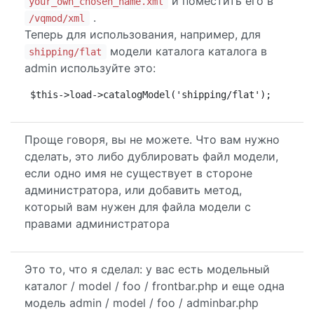
и поместить его в
your_own_chosen_name.xml
.
/vqmod/xml
Теперь для использования, например, для
модели каталога каталога в
shipping/flat
admin используйте это:
$this->load->catalogModel('shipping/flat');
Проще говоря, вы не можете. Что вам нужно
сделать, это либо дублировать файл модели,
если одно имя не существует в стороне
администратора, или добавить метод,
который вам нужен для файла модели с
правами администратора
Это то, что я сделал: у вас есть модельный
каталог / model / foo / frontbar.php и еще одна
модель admin / model / foo / adminbar.php