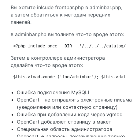
Вы хотите inlcude frontbar.php в adminbar.php,
а затем обратиться к методам передних
панелей.
в adminbar.php выполните что-то вроде этого:
<?php include_once __DIR__.'/../../../catalog/mode
Затем в контроллере администратора
сделайте что-то вроде этого:
$this->load->model('foo/adminbar'); $this->data['s
Ошибка подключения MySQLI
OpenCart - не отправлять электронные письма
(уведомления или контактную страницу)
Ошибка при добавлении кода через vqmod
OpenCart добавляет страницу в макет
Специальная область администратора
Opencart -> запросы, показывающие только