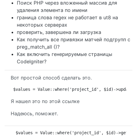
Поиск PHP через вложенный массив для
удаления элемента по имени
граница слова regex не работает в ut8 на
некоторых серверах
проверить, завершена ли загрузка
Как получить все привязки матчей подгрупп с
preg_match_all ()?
Как включить генерируемые страницы
CodeIgniter?
Вот простой способ сделать это.
$values = Value::where('project_id', $id)->update(
Я нашел это по этой ссылке
Надеюсь, поможет.
 $values = Value::where('project_id', $id)->get();