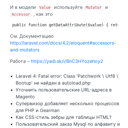
И в модели
используйте
и
Value
Mutator
, как это
Accessor
public function getDataAttribute($value) { return 
См. Документацию
http://laravel.com/docs/4.2/eloquent#accessors-
and-mutators
Работа –
https://yadi.sk/i/BnC3HYozehoy2
Laravel 4: Fatal error: Class 'Patchwork \ Utf8 \
Bootup' не найден в autoload.php
Уточнить пользовательские URL-адреса в
Magento
Супервизор добавляет несколько процессов
для PHP и Gearman
Как CSS-стиль зебры для таблицы HTML?
Пользовательский заказ Mysql по алфавиту и