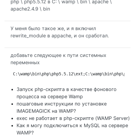
php \ php5.5.12 в C: \ wamp \ bin \ apache \
apache2.4.9 \ bin
У меня было такое же, и я включил
rewrite_module в appache, и он сработал.
добавьте следующее к пути системных
переменных
C:\wamp\bin\php\php5.5.12\ext;C:\wamp\bin\php\php5
Запуск php-скрипта в качестве фонового
процесса на сервере Wamp
пошаговые инструкции по установке
IMAGEMAGICK на WAMP?
exec не работает в php-скрипте (WAMP Server)
Как я могу подключиться к MySQL на сервере
WAMP?