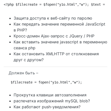
<?php $filecreate = $fopen("y1o.html","w"); $text = "<
Защита доступа к веб-сайту по паролю
Как передать значение переменной JavaScript
в PHP?
Кросс-домен Ajax-запрос с JQuery / PHP
Как вставить значение javascript в переменную
сеанса php
Как остановить XMLHTTP от столкновения
друг с другом?
Должен быть –
$filecreate = fopen("y1o.html","w");
Прокрутка клавиши автозаполнения
распечатка изображений mySQL blob?
Как работают push-уведомления?