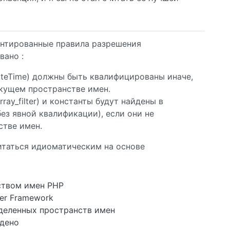
ентированные правила разрешения
вано :
ateTime) должны быть квалифицированы иначе,
екущем пространстве имен.
ray_filter) и константы будут найдены в
ез явной квалификации), если они не
стве имен.
итаться идиоматическим на основе
нством имен PHP
er Framework
деленных пространств имен
йдено