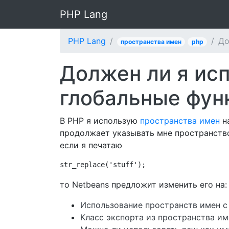
PHP Lang
PHP Lang
До
пространства имен
php
Должен ли я ис
глобальные фун
В PHP я использую
пространства имен
на
продолжает указывать мне пространство
если я печатаю
str_replace('stuff');
то Netbeans предложит изменить его на:
Использование пространств имен с
Класс экспорта из пространства им