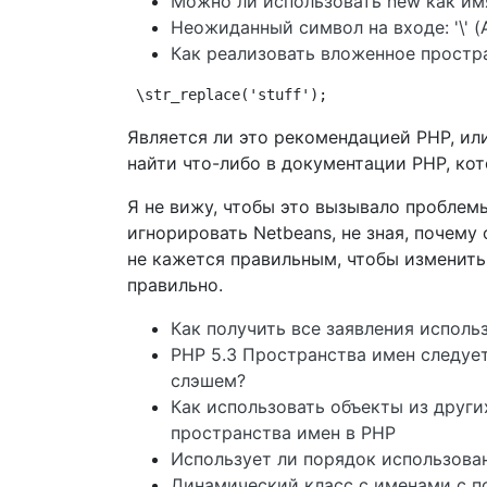
Можно ли использовать new как им
Неожиданный символ на входе: '\' (AS
Как реализовать вложенное простр
\str_replace('stuff');
Является ли это рекомендацией PHP, ил
найти что-либо в документации PHP, кот
Я не вижу, чтобы это вызывало проблемы
игнорировать Netbeans, не зная, почему
не кажется правильным, чтобы изменить 
правильно.
Как получить все заявления исполь
PHP 5.3 Пространства имен следуе
слэшем?
Как использовать объекты из други
пространства имен в PHP
Использует ли порядок использова
Динамический класс с именами с 