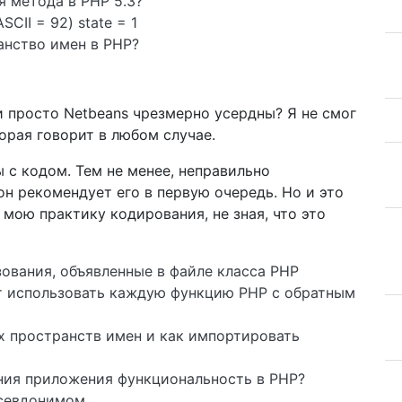
я метода в PHP 5.3?
CII = 92) state = 1
анство имен в PHP?
и просто Netbeans чрезмерно усердны? Я не смог
орая говорит в любом случае.
 с кодом. Тем не менее, неправильно
 он рекомендует его в первую очередь. Но и это
мою практику кодирования, не зная, что это
зования, объявленные в файле класса PHP
т использовать каждую функцию PHP с обратным
х пространств имен и как импортировать
ния приложения функциональность в PHP?
псевдонимом