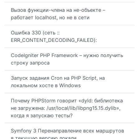
Вызов функции-члена на не-объекте –
работает localhost, но не в сети
Ошибка 330 (сеть ::
ERR_CONTENT_DECODING_FAILED):
CodeIgniter PHP Framework – нужно получить
строку запроса
Запуск задания Cron на PHP Script, на
локальном хосте в Windows
Почему PHPStorm говорит «dyld: библиотека
не загружена: /usr/local/lib/libpng15.15.dylib»,
когда я запускаю тесты?
Symfony 3 Перенаправление всех маршрутов
в текущую версию локали