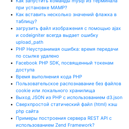
Как запустить команды mysql из терминала
при установке MAMP?
Как вставить несколько значений флажка в
таблицу?
загрузить файл изображения с помощью ajax
и codeigniter всегда выдает ошибку
upload_path
PHP Неустранимая ошибка: время передачи
по ссылке удалено
Facebook PHP SDK, посвященный токенам
доступа
Время выполнения кода PHP
Пользовательское распознавание без файлов
cookie или локального хранилища
Выход JSON из PHP с использованием d3.json
Сверхпростой статический файл (html) кэш
php сайта
Примеры построения сервера REST API с
использованием Zend Framework?