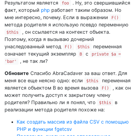
Результатом является
. Ну, это свершившийся
foo
факт, который
php
работает таким образом. Но
мне интересно, почему. Если в выражении
F()
метода родителя я использую псевдо переменную
, он ссылается на контекст объекта.
$this
Поэтому, когда я вызываю дочерний
унаследованный метод
переменная
F()
$this
означает текущий экземпляр
с
B
private $a =
, не так ли?
'bar'
Обновите
Спасибо AbraCadaver за ваш ответ. Для
меня все еще неясно одно: если
переменная
$this
является объектом B во время вызова
, как он
F()
может получить доступ к закрытому члену
родителя? Правильно ли я понял, что
в
$this
реализации метода родителя похоже на:
Как создать массив из файла CSV с помощью
PHP и функции fgetcsv