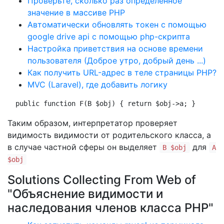
Проверьте, сколько раз определенное
значение в массиве PHP
Автоматически обновлять токен с помощью
google drive api с помощью php-скрипта
Настройка приветствия на основе времени
пользователя (Доброе утро, добрый день ...)
Как получить URL-адрес в теле страницы PHP?
MVC (Laravel), где добавить логику
 public function F(B $obj) { return $obj->a; }
Таким образом, интерпретатор проверяет
видимость видимости от родительского класса, а
в случае частной сферы он выделяет
для
B $obj
A
$obj
Solutions Collecting From Web of
"Объяснение видимости и
наследования членов класса PHP"