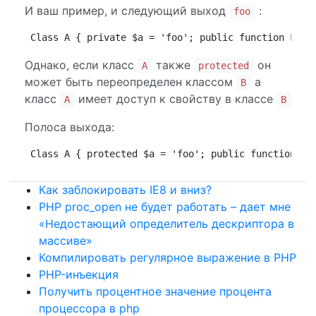
И ваш пример, и следующий выход
:
foo
Class A { private $a = 'foo'; public function F() 
Однако, если класс
также
он
A
protected
может быть переопределен классом
а
B
класс
имеет доступ к свойству в классе
A
B
Полоса выхода:
Class A { protected $a = 'foo'; public function F(
Как заблокировать IE8 и вниз?
PHP proc_open не будет работать – дает мне
«Недостающий определитель дескриптора в
массиве»
Компилировать регулярное выражение в PHP
PHP-инъекция
Получить процентное значение процента
процессора в php