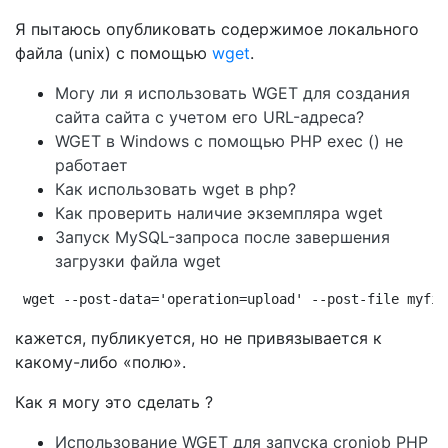
Я пытаюсь опубликовать содержимое локального
файла (unix) с помощью
wget
.
Могу ли я использовать WGET для создания
сайта сайта с учетом его URL-адреса?
WGET в Windows с помощью PHP exec () не
работает
Как использовать wget в php?
Как проверить наличие экземпляра wget
Запуск MySQL-запроса после завершения
загрузки файла wget
wget --post-data='operation=upload' --post-file myfil
кажется, публикуется, но не привязывается к
какому-либо «полю».
Как я могу это сделать ?
Использование WGET для запуска cronjob PHP