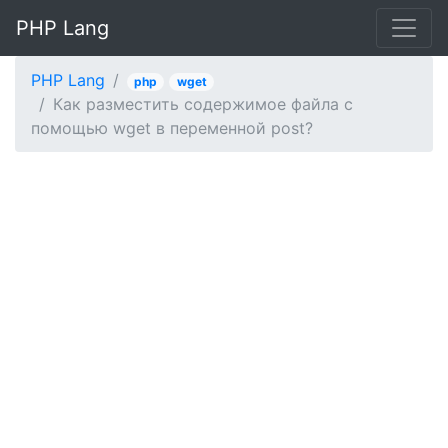
PHP Lang
PHP Lang
php
wget
Как разместить содержимое файла с
помощью wget в переменной post?