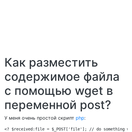
Как разместить
содержимое файла
с помощью wget в
переменной post?
У меня очень простой скрипт
php
:
<? $received:file = $_POST['file']; // do something wi