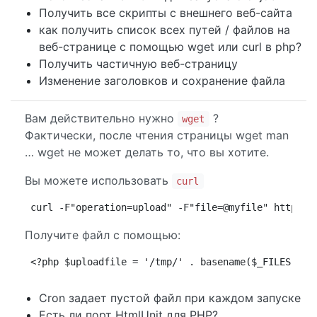
Получить все скрипты с внешнего веб-сайта
как получить список всех путей / файлов на
веб-странице с помощью wget или curl в php?
Получить частичную веб-страницу
Изменение заголовков и сохранение файла
Вам действительно нужно
?
wget
Фактически, после чтения страницы wget man
… wget не может делать то, что вы хотите.
Вы можете использовать
curl
curl -F"operation=upload" -F"file=@myfile" http://
Получите файл с помощью:
<?php $uploadfile = '/tmp/' . basename($_FILES['fi
Cron задает пустой файл при каждом запуске
Есть ли порт HtmlUnit для PHP?