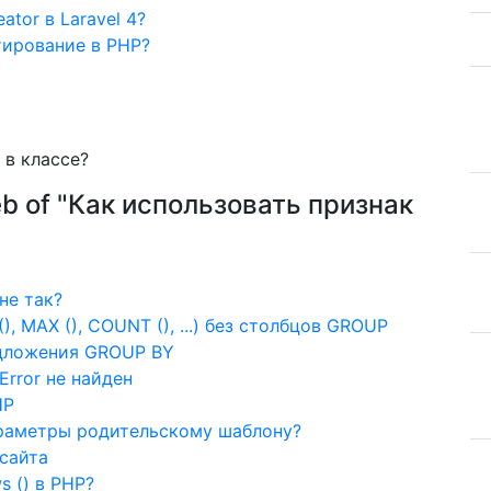
tor в Laravel 4?
тирование в PHP?
 в классе?
eb of "Как использовать признак
не так?
 MAX (), COUNT (), ...) без столбцов GROUP
едложения GROUP BY
Error не найден
HP
параметры родительскому шаблону?
сайта
 () в PHP?