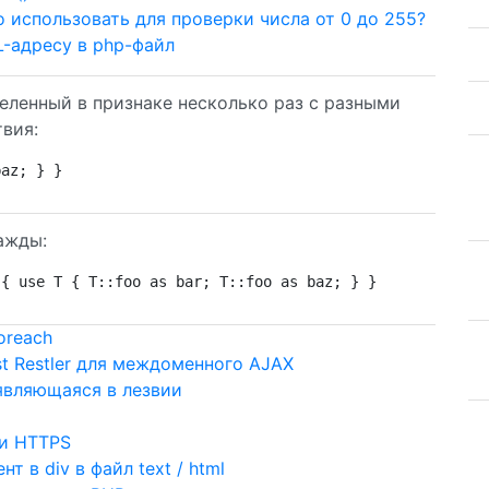
 использовать для проверки числа от 0 до 255?
L-адресу в php-файл
еленный в признаке несколько раз с разными
вия:
baz; } }
ажды:
 { use T { T::foo as bar; T::foo as baz; } }
oreach
t Restler для междоменного AJAX
оявляющаяся в лезвии
и HTTPS
 в div в файл text / html