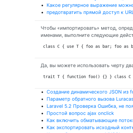
Какое регулярное выражение можно
предотвратить прямой доступ к UR
Чтобы «импортировать» метод, опред
именами, выполните следующие дейст
class C { use T { foo as bar; foo as 
Да, вы можете использовать черту дв
trait T { function foo() {} } class C
Создание динамического JSON из f
Параметр обратного вызова Luracas
Laravel 5.2 Проверка Ошибка, не п
Простой вопрос ajax onclick
Как включить обматывающие поток
Как экспортировать исходный контент