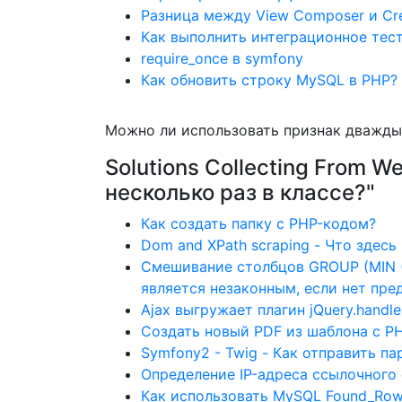
Разница между View Composer и Crea
Как выполнить интеграционное тес
require_once в symfony
Как обновить строку MySQL в PHP?
Можно ли использовать признак дважды
Solutions Collecting From W
несколько раз в классе?"
Как создать папку с PHP-кодом?
Dom and XPath scraping - Что здесь 
Смешивание столбцов GROUP (MIN (),
является незаконным, если нет пр
Ajax выгружает плагин jQuery.handle
Создать новый PDF из шаблона с P
Symfony2 - Twig - Как отправить 
Определение IP-адреса ссылочного 
Как использовать MySQL Found_Rows