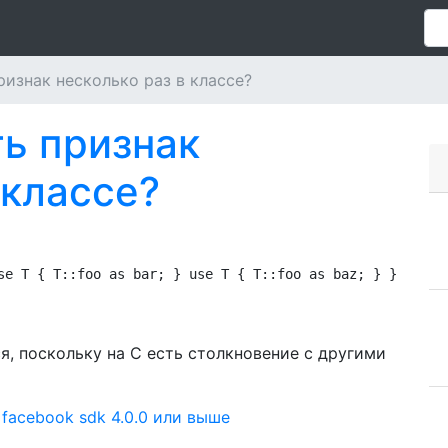
ризнак несколько раз в классе?
ть признак
 классе?
se T { T::foo as bar; } use T { T::foo as baz; } }
я, поскольку на C есть столкновение с другими
facebook sdk 4.0.0 или выше