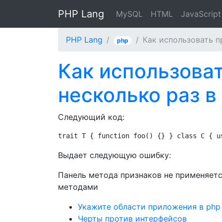
PHP Lang
MySQL
HTML
JavaScript
PHP Lang
Как использовать п
php
Как использова
несколько раз в
Следующий код:
trait T { function foo() {} } class C { u
Выдает следующую ошибку:
Панель метода признаков не применяетс
методами
Укажите области приложения в php 
Черты против интерфейсов