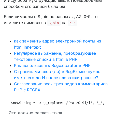
Я ищу обратную функцию выше. Псевдокодным
способом его записи было бы
Если символы в $ join не равны az, AZ, 0-9, то
измените символы в
на
$join
"_"
как заменить адрес электронной почты из
html innertext
Регулярное выражение, преобразующее
текстовые списки в html в PHP
Как использовать RegexIterator в PHP
С границами слов (\ b) в RegEx мне нужно
иметь его до И после слова или раньше?
Согласование всех трех видов комментариев
PHP с REGEX
$newString = preg_replace('/[^a-z0-9]/i', '_', $jo
Это должно сделать трюк.