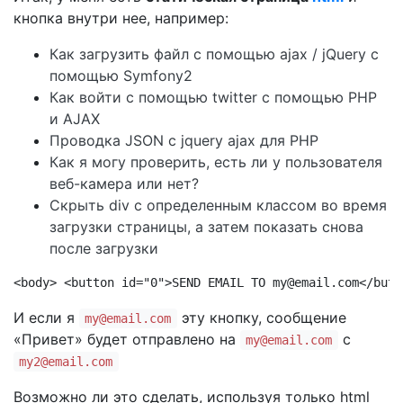
кнопка внутри нее, например:
Как загрузить файл с помощью ajax / jQuery с
помощью Symfony2
Как войти с помощью twitter с помощью PHP
и AJAX
Проводка JSON с jquery ajax для PHP
Как я могу проверить, есть ли у пользователя
веб-камера или нет?
Скрыть div с определенным классом во время
загрузки страницы, а затем показать снова
после загрузки
<body> <button id="0">SEND EMAIL TO my@email.com</butt
И если я
эту кнопку, сообщение
my@email.com
«Привет» будет отправлено на
с
my@email.com
my2@email.com
Возможно ли это сделать, используя только html