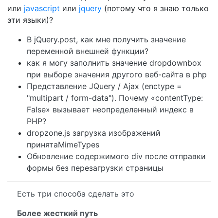
или
javascript
или
jquery
(потому что я знаю только
эти языки)?
В jQuery.post, как мне получить значение
переменной внешней функции?
как я могу заполнить значение dropdownbox
при выборе значения другого веб-сайта в php
Представление JQuery / Ajax (enctype =
"multipart / form-data"). Почему «contentType:
False» вызывает неопределенный индекс в
PHP?
dropzone.js загрузка изображений
принятаMimeTypes
Обновление содержимого div после отправки
формы без перезагрузки страницы
Есть три способа сделать это
Более жесткий путь