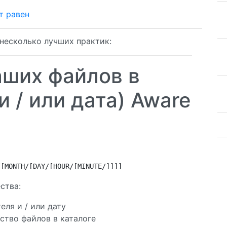
т равен
 несколько лучших практик:
аших файлов в
и / или дата) Aware
/[MONTH/[DAY/[HOUR/[MINUTE/]]]]
ства:
еля и / или дату
ство файлов в каталоге