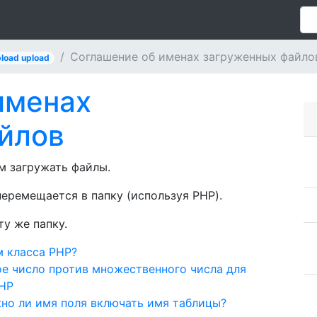
Соглашение об именах загруженных файло
load upload
именах
йлов
м загружать файлы.
перемещается в папку (используя PHP).
ту же папку.
м класса PHP?
ое число против множественного числа для
PHP
но ли имя поля включать имя таблицы?