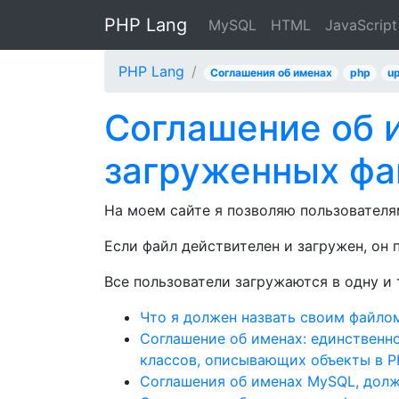
PHP Lang
MySQL
HTML
JavaScript
PHP Lang
Соглашения об именах
php
up
Соглашение об 
загруженных фа
На моем сайте я позволяю пользователя
Если файл действителен и загружен, он 
Все пользователи загружаются в одну и 
Что я должен назвать своим файло
Соглашение об именах: единственн
классов, описывающих объекты в 
Соглашения об именах MySQL, долж