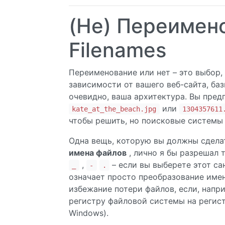
(Не) Переимено
Filenames
Переименование или нет – это выбор,
зависимости от вашего веб-сайта, баз
очевидно, ваша архитектура. Вы пред
или
kate_at_the_beach.jpg
1304357611
чтобы решить, но поисковые системы (
Одна вещь, которую вы должны сделат
имена файлов
, лично я бы разрешал
,
– если вы выберете этот с
_
-
.
означает просто преобразование имен
избежание потери файлов, если, напр
регистру файловой системы на регист
Windows).