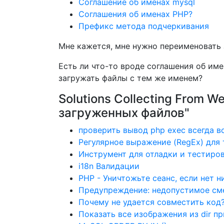
Соглашение об именах mysql
Соглашения об именах PHP?
Префикс метода подчеркивания
Мне кажется, мне нужно переименовать
Есть ли что-то вроде соглашения об им
загружать файлы с тем же именем?
Solutions Collecting From 
загруженных файлов"
проверить вывод php exec всегда 
Регулярное выражение (RegEx) для
Инструмент для отладки и тестиров
i18n Валидации
PHP - Уничтожьте сеанс, если нет н
Предупреждение: недопустимое сме
Почему не удается совместить код?
Показать все изображения из dir п