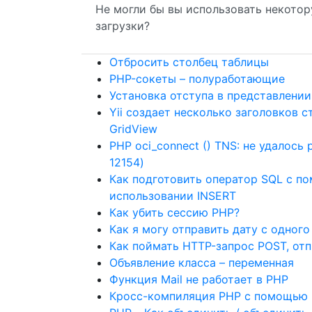
Не могли бы вы использовать некото
загрузки?
Отбросить столбец таблицы
PHP-сокеты – полуработающие
Установка отступа в представлении
Yii создает несколько заголовков 
GridView
PHP oci_connect () TNS: не удалос
12154)
Как подготовить оператор SQL с п
использовании INSERT
Как убить сессию PHP?
Как я могу отправить дату с одного
Как поймать HTTP-запрос POST, от
Объявление класса – переменная
Функция Mail не работает в PHP
Кросс-компиляция PHP с помощью