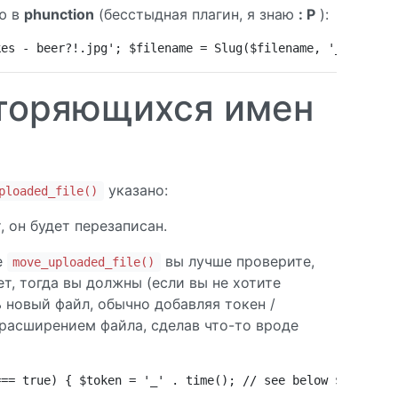
ую в
phunction
(бесстыдная плагин, я знаю
: P
):
kes - beer?!.jpg'; $filename = Slug($filename, '_', '.')
торяющихся имен
указано:
ploaded_file()
 он будет перезаписан.
е
вы лучше проверите,
move_uploaded_file()
ет, тогда вы должны (если вы не хотите
 новый файл, обычно добавляя токен /
расширением файла, сделав что-то вроде
=== true) { $token = '_' . time(); // see below $filenam