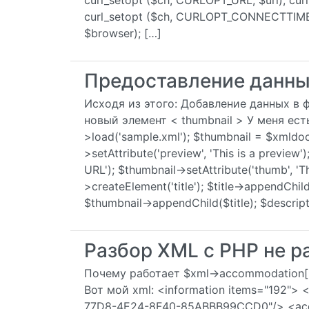
curl_setopt ($ch, CURLOPT_URL, $url); c
curl_setopt ($ch, CURLOPT_CONNECTTIME
$browser); […]
Предоставление данны
Исходя из этого: Добавление данных в 
новый элемент < thumbnail > У меня ес
>load('sample.xml'); $thumbnail = $xmldoc
>setAttribute('preview', 'This is a preview'
URL'); $thumbnail->setAttribute('thumb', 'T
>createElement('title'); $title->appendChil
$thumbnail->appendChild($title); $descrip
Разбор XML с PHP не р
Почему работает $xml->accommodation['id
Вот мой xml: <information items="192">
77D8-4E24-8F40-85ABBB99CCD0"/> <acc