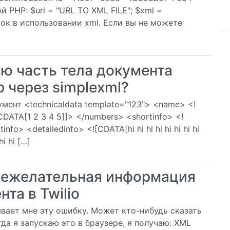
й PHP: $url = "URL TO XML FILE"; $xml =
ичок в использовании xml. Если вы не можете
ю часть тела документа
p через simplexml?
ент <technicaldata template="123"> <name> <!
DATA[1 2 3 4 5]]> </numbers> <shortinfo> <!
nfo> <detailedinfo> <![CDATA[hi hi hi hi hi hi hi hi
 hi hi […]
нежелательная информация
та в Twilio
вает мне эту ошибку. Может кто-нибудь сказать
да я запускаю это в браузере, я получаю: XML