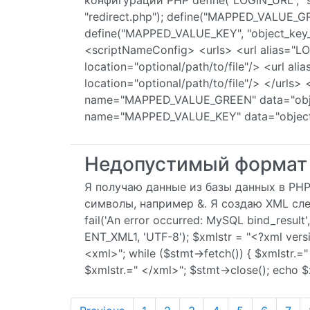
конфигурации PHP define("LOGIN_URL", "se
"redirect.php"); define("MAPPED_VALUE_GR
define("MAPPED_VALUE_KEY", "object_key
<scriptNameConfig> <urls> <url alias="L
location="optional/path/to/file"/> <url al
location="optional/path/to/file"/> </url
name="MAPPED_VALUE_GREEN" data="obj
name="MAPPED_VALUE_KEY" data="object
Недопустимый формат 
Я получаю данные из базы данных в PHP
символы, например &. Я создаю XML сле
fail('An error occurred: MySQL bind_result
ENT_XML1, 'UTF-8'); $xmlstr = "<?xml ver
<xml>"; while ($stmt->fetch()) { $xmls
$xmlstr.=" </xml>"; $stmt->close(); echo