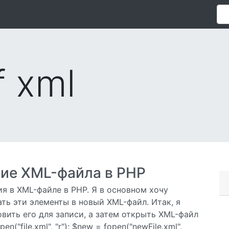
f xml
ние XML-файла в PHP
я в XML-файле в PHP. Я в основном хочу
ть эти элементы в новый XML-файл. Итак, я
овить его для записи, а затем открыть XML-файл
n("file.xml", "r"); $new = fopen("newFile.xml",