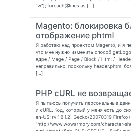
"w"); foreach($lines as […]
Magento: блокировка 
отображение phtml
Я работаю над проектом Magento, и я п
что мне нужно изменить способ getLogo
ядре / Mage / Page / Block / Html / Head
неправильно, поскольку header.phtml бо
[…]
PHP cURL не возвраща
Я пытаюсь получить персональные дан
и cURL. Код, который у меня есть до сих п
en-US; rv:1.8.1.2) Gecko/20070319 Firefox/2
"http://www.wowarmory.com/character-sheet