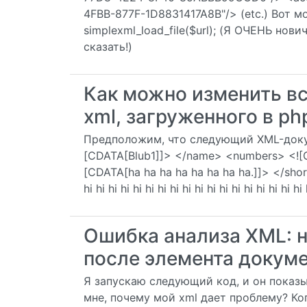
4FBB-877F-1D8831417A8B"/> (etc.) Вот мо
simplexml_load_file($url); (Я ОЧЕНЬ нов
сказать!)
Как можно изменить вс
xml, загруженного в ph
Предположим, что следующий XML-докум
[CDATA[Blub1]]> </name> <numbers> <![C
[CDATA[ha ha ha ha ha ha ha ha.]]> </shorti
hi hi hi hi hi hi hi hi hi hi hi hi hi hi hi hi hi hi
Ошибка анализа XML: 
после элемента докумен
Я запускаю следующий код, и он показы
мне, почему мой xml дает проблему? Ког