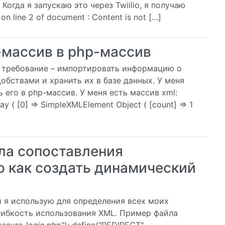
t Когда я запускаю это через Twiilio, я получаю
 line 2 of document : Content is not […]
-массив в php-массив
 требование – импортировать информацию о
бствами и хранить их в базе данных. У меня
ь его в php-массив. У меня есть массив xml:
ay ( [0] => SimpleXMLElement Object ( [count] => 1
ла сопоставления
о как создать динамический
й я использую для определения всех моих
 гибкость использования XML. Пример файла