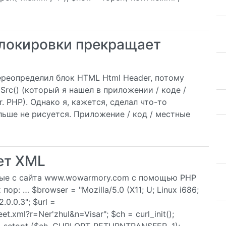
блокировки прекращает
ереопределил блок HTML Html Header, потому
Src() (который я нашел в приложении / коде /
er. PHP). Однако я, кажется, сделал что-то
льше не рисуется. Приложение / код / ​​местные
ет XML
ные с сайта www.wowarmory.com с помощью PHP
ор: … $browser = "Mozilla/5.0 (X11; U; Linux i686;
.0.0.3"; $url =
.xml?r=Ner'zhul&n=Visar"; $ch = curl_init();