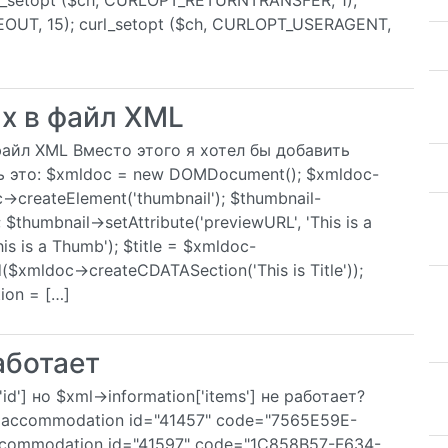
url_setopt ($ch, CURLOPT_RETURNTRANSFER, 1);
OUT, 15); curl_setopt ($ch, CURLOPT_USERAGENT,
х в файл XML
файл XML Вместо этого я хотел бы добавить
ть это: $xmldoc = new DOMDocument(); $xmldoc-
->createElement('thumbnail'); $thumbnail-
); $thumbnail->setAttribute('previewURL', 'This is a
his is a Thumb'); $title = $xmldoc-
d($xmldoc->createCDATASection('This is Title'));
tion = […]
аботает
'] но $xml->information['items'] не работает?
 <accommodation id="41457" code="7565E59E-
ommodation id="41597" code="1C858B57-F634-