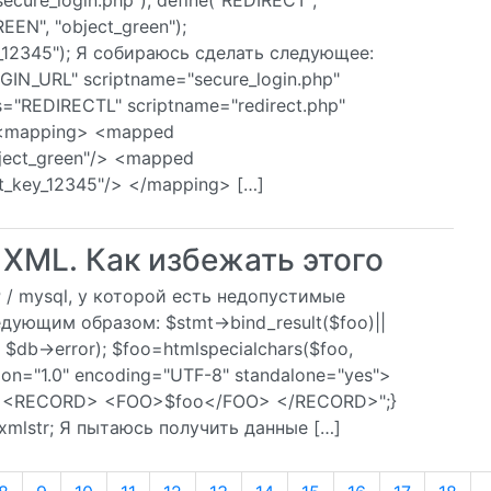
cure_login.php"); define("REDIRECT",
EEN", "object_green");
_12345"); Я собираюсь сделать следующее:
OGIN_URL" scriptname="secure_login.php"
ias="REDIRECTL" scriptname="redirect.php"
s> <mapping> <mapped
ect_green"/> <mapped
_key_12345"/> </mapping> […]
XML. Как избежать этого
 / mysql, у которой есть недопустимые
дующим образом: $stmt->bind_result($foo)||
', $db->error); $foo=htmlspecialchars($foo,
sion="1.0" encoding="UTF-8" standalone="yes">
tr.=" <RECORD> <FOO>$foo</FOO> </RECORD>";}
 $xmlstr; Я пытаюсь получить данные […]