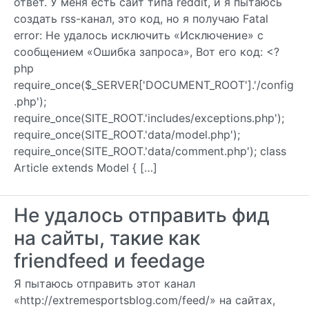
ответ. У меня есть сайт типа reddit, и я пытаюсь
создать rss-канал, это код, но я получаю Fatal
error: Не удалось исключить «Исключение» с
сообщением «Ошибка запроса», Вот его код: <?
php
require_once($_SERVER['DOCUMENT_ROOT'].'/config
.php');
require_once(SITE_ROOT.'includes/exceptions.php');
require_once(SITE_ROOT.'data/model.php');
require_once(SITE_ROOT.'data/comment.php'); class
Article extends Model { […]
Не удалось отправить фид
на сайты, такие как
friendfeed и feedage
Я пытаюсь отправить этот канал
«http://extremesportsblog.com/feed/» на сайтах,