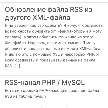
Обновление файла RSS из
другого XML-файла
Я не уверен, как это сделать? Я хочу, чтобы иметь
возможность обновить xml-файл (который я могу
сделать), а затем обновить rss-канал из этого
XML-файла. Надеюсь, это имеет смысл. Я могу
обновить и показать данные из моего XML-файла.
Я делаю это с помощью XSL и некоторых PHP. Я
могу создавать и показывать данные из файла
RSS. […]
RSS-канал PHP / MySQL
Есть ли хороший PHP-класс для создания файла
RSS из таблиц mysql?