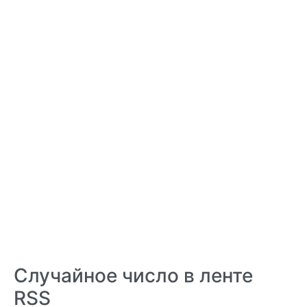
Случайное число в ленте
RSS