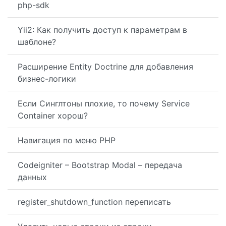
php-sdk
Yii2: Как получить доступ к параметрам в
шаблоне?
Расширение Entity Doctrine для добавления
бизнес-логики
Если Синглтоны плохие, то почему Service
Container хорош?
Навигация по меню PHP
Codeigniter – Bootstrap Modal – передача
данных
register_shutdown_function переписать