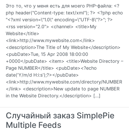
Это то, что у меня есть для моего PHP-файла: <?
php header("Content-type: text/xml"); ?> <?php echo
"<?xml version=\"1.0\" encoding=\"UTF-8\"?>"; ?>
<rss version="2.0"> <channel> <title>My
Website</title>
<link>http://www.mywebsite.com</link>
<description>The Title of My Website</description>
<pubDate>Tue, 15 Apr 2008 18:00:00
+0000</pubDate> <item> <title>Website Directory –
Page NUMBER</title> <pubDate><?echo
date('Y/m/d H:i:s');?></pubDate>
<link>http://www.mywebsite.com/directory/NUMBER
</link> <description>New update to page NUMBER
in the Website Directory.</description> […]
Случайный заказ SimplePie
Multiple Feeds