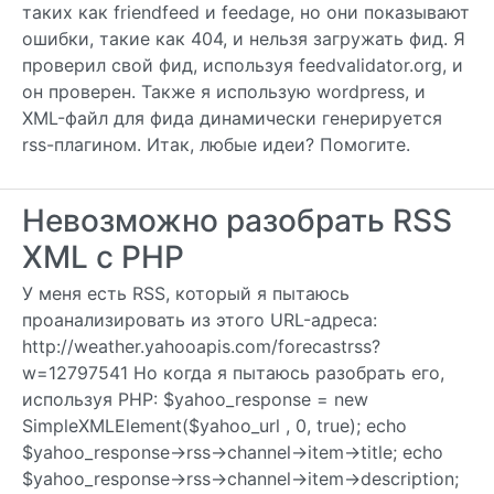
таких как friendfeed и feedage, но они показывают
ошибки, такие как 404, и нельзя загружать фид. Я
проверил свой фид, используя feedvalidator.org, и
он проверен. Также я использую wordpress, и
XML-файл для фида динамически генерируется
rss-плагином. Итак, любые идеи? Помогите.
Невозможно разобрать RSS
XML с PHP
У меня есть RSS, который я пытаюсь
проанализировать из этого URL-адреса:
http://weather.yahooapis.com/forecastrss?
w=12797541 Но когда я пытаюсь разобрать его,
используя PHP: $yahoo_response = new
SimpleXMLElement($yahoo_url , 0, true); echo
$yahoo_response->rss->channel->item->title; echo
$yahoo_response->rss->channel->item->description;