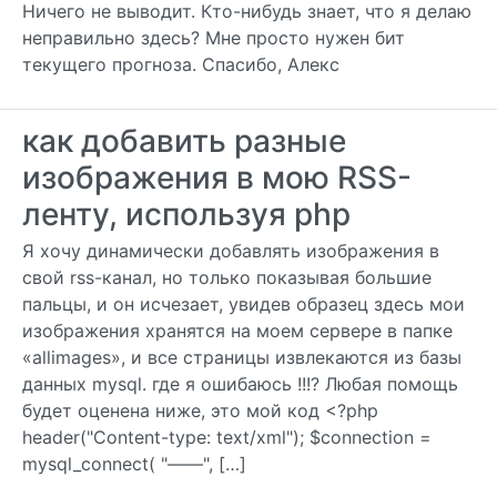
Ничего не выводит. Кто-нибудь знает, что я делаю
неправильно здесь? Мне просто нужен бит
текущего прогноза. Спасибо, Алекс
как добавить разные
изображения в мою RSS-
ленту, используя php
Я хочу динамически добавлять изображения в
свой rss-канал, но только показывая большие
пальцы, и он исчезает, увидев образец здесь мои
изображения хранятся на моем сервере в папке
«allimages», и все страницы извлекаются из базы
данных mysql. где я ошибаюсь !!!? Любая помощь
будет оценена ниже, это мой код <?php
header("Content-type: text/xml"); $connection =
mysql_connect( "——", […]