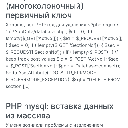
(многоколоночный)
первичный ключ
Хорошо, вот PHP-код для удаления <?php require
'../../AppData/database.php'; $id = 0; if (
!empty($_GET['ActNo'])) { $id = $_REQUEST['ActNo'];
} $sec = 0; if ( !empty($_GET['SectionNo'])) { $sec =
$_REQUEST['SectionNo']; } if ( !empty($_POST)) { //
keep track post values $id = $_POST['ActNo']; $sec
= $_POST['SectionNo']; $pdo = Database::connect();
$pdo->setAttribute(PDO::ATTR_ERRMODE,
PDO::ERRMODE_EXCEPTION); $sql = "DELETE FROM
section […]
PHP mysql: вставка данных
из массива
У меня возникли проблемы с извлечением