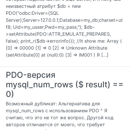
неизвестный атрибут $db = new
PDO("odbc:Driver={SQL
Server};Server=127.0.0.1;Database=my_db;charset=ut
f8; Uid=my_usser;Pwd=my_pass;"); $db-
>setAttribute(PDO::ATTR_EMULATE_PREPARES,
false); print_r($db->errorinfo()); //It show me: Array (
[0] => 00000 [1] => 0 [2] => Unknown Attribute
(setAttribute[0] at (null):0) [3] => IM001 ) Я […]
PDO-версия
mysql_num_rows ($ result) ==
0)
Возможный дубликат: Альтернатива для
mysql_num_rows с использованием PDO ^ Я
считаю, что это не тот же вопрос. Другой код
авторов отличается от моего, что требует