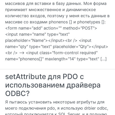
массивов для вставки в базу данных. Моя форма
принимает множественное и динамическое
количество входов, поэтому у меня есть данные в
массиве со входами phonenos [] и phonetypes []:
<form name="add" action="" method="POST">
<input name="name" type="text"
placeholder="Name"></input><br /> <input
name="qty" type="text" placeholder="Qty"></input>
<br /> –> <input class="form-control required"
name="phonenos[]" maxlength="14" type="text" […]
setAttribute для PDO с
использованием драйвера
ODBC?
Я пытаюсь установить некоторые атрибуты для
моего подключения pdo, я использую drbier odbc,
который подключается к SQL Server, и я получаю