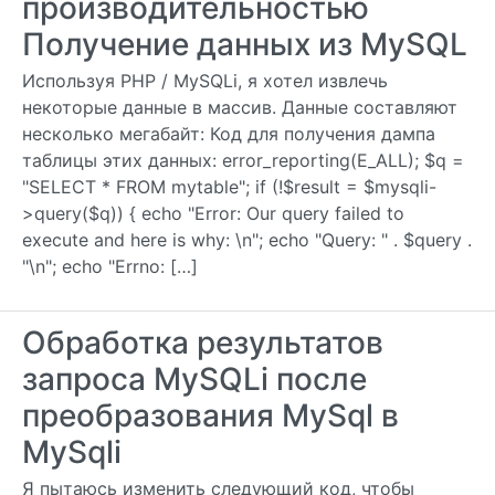
производительностью
Получение данных из MySQL
Используя PHP / MySQLi, я хотел извлечь
некоторые данные в массив. Данные составляют
несколько мегабайт: Код для получения дампа
таблицы этих данных: error_reporting(E_ALL); $q =
"SELECT * FROM mytable"; if (!$result = $mysqli-
>query($q)) { echo "Error: Our query failed to
execute and here is why: \n"; echo "Query: " . $query .
"\n"; echo "Errno: […]
Обработка результатов
запроса MySQLi после
преобразования MySql в
MySqli
Я пытаюсь изменить следующий код, чтобы