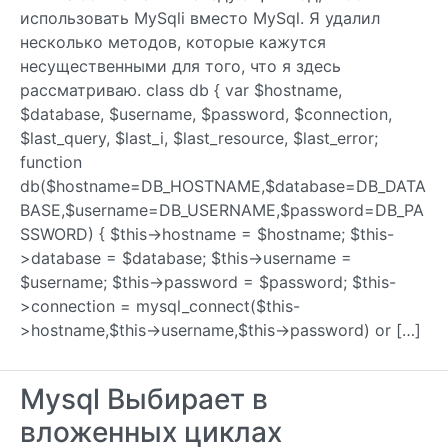
использовать MySqli вместо MySql. Я удалил
несколько методов, которые кажутся
несущественными для того, что я здесь
рассматриваю. class db { var $hostname,
$database, $username, $password, $connection,
$last_query, $last_i, $last_resource, $last_error;
function
db($hostname=DB_HOSTNAME,$database=DB_DATA
BASE,$username=DB_USERNAME,$password=DB_PA
SSWORD) { $this->hostname = $hostname; $this-
>database = $database; $this->username =
$username; $this->password = $password; $this-
>connection = mysql_connect($this-
>hostname,$this->username,$this->password) or […]
Mysql Выбирает в
вложенных циклах