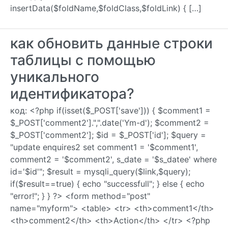
insertData($foldName,$foldClass,$foldLink) { […]
как обновить данные строки
таблицы с помощью
уникального
идентификатора?
код: <?php if(isset($_POST['save'])) { $comment1 =
$_POST['comment2'].",".date('Ym-d'); $comment2 =
$_POST['comment2']; $id = $_POST['id']; $query =
"update enquires2 set comment1 = '$comment1',
comment2 = '$comment2', s_date = '$s_datee' where
id='$id'"; $result = mysqli_query($link,$query);
if($result==true) { echo "successfull"; } else { echo
"error!"; } } ?> <form method="post"
name="myform"> <table> <tr> <th>comment1</th>
<th>comment2</th> <th>Action</th> </tr> <?php