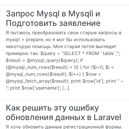
Запрос Mysql в Mysqli и
Подготовить заявление
Я пытаюсь преобразовать свои старые запросы в
mysqli + prepare, но я мог бы использовать
некоторую помощь. Моя старая петля выглядит
примерно так: $query = "SELECT * FROM `table`;";
$result = @mysql_query($query); if
(@mysql_num_rows($result) > 0) { for ($i=0; $i <
@mysql_num_rows($result); $i++) { $row =
@mysql_fetch_array($result); print $row['id']; print " –
"; print $row['username']; […]
Как решить эту ошибку
обновления данных в Laravel
Я хочу обновить данные регистрационной формы.