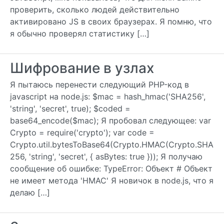
проверить, сколько людей действительно
активировано JS в своих браузерах. Я помню, что
я обычно проверял статистику […]
Шифрование в узлах
Я пытаюсь перенести следующий PHP-код в
javascript на node.js: $mac = hash_hmac('SHA256',
'string', 'secret', true); $coded =
base64_encode($mac); Я пробовал следующее: var
Crypto = require('crypto'); var code =
Crypto.util.bytesToBase64(Crypto.HMAC(Crypto.SHA
256, 'string', 'secret', { asBytes: true })); Я получаю
сообщение об ошибке: TypeError: Объект # Объект
не имеет метода 'HMAC' Я новичок в node.js, что я
делаю […]