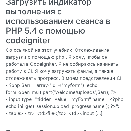
Загрузить индикатор
выполнения с
использованием сеанса в
PHP 5.4 с помощью
codeigniter
Со ссылкой на этот учебник. Отслеживание
загрузки с помощью php . Я хочу, чтобы он
работал в Codeigniter. Я не собираюсь начинать
работу в CI. Я хочу загружать файлы, а также
отслеживать прогресс. В моем представлении CI
<?php $arr = array("id"=>"myform"); echo
form_open_multipart("welcome/uploads",$arr); ?>
<input type="hidden" value="myForm" name="<?php
echo ini_get("session.upload_progress.name"); ?>">
<table> <tr> <td>file</td> <td><input […]