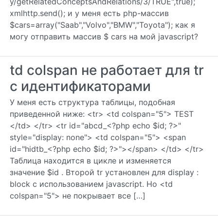
y/getRelatedConceptsAndRelations/3/TRUE",true);
xmlhttp.send(); и у меня есть php-массив
$cars=array("Saab","Volvo","BMW","Toyota"); как я
могу отправить массив $ cars на мой javascript?
td colspan не работает для tr
с идентификаторами
У меня есть структура таблицы, подобная
приведенной ниже: <tr> <td colspan="5"> TEST
</td> </tr> <tr id="abcd_<?php echo $id; ?>"
style="display: none"> <td colspan="5"> <span
id="hidtb_<?php echo $id; ?>"></span> </td> </tr>
Таблица находится в цикле и изменяется
значение $id . Второй tr установлен для display :
block с использованием javascript. Но <td
colspan="5"> не покрывает все […]