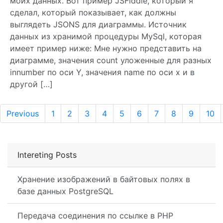
моих данных. Вот пример JSFiddle, который я
сделал, который показывает, как должны
выглядеть JSONS для диаграммы. Источник
данных из хранимой процедуры MySql, которая
имеет пример ниже: Мне нужно представить на
диаграмме, значения count уложенные для разных
innumber по оси Y, значения name по оси x и в
другой […]
Previous
1
2
3
4
5
6
7
8
9
10
Intereting Posts
Хранение изображений в байтовых полях в
базе данных PostgreSQL
Передача соединения по ссылке в PHP