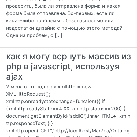
проверить, была ли отправлена ​​форма и какая
форма была отправлена. Во-первых, есть ли
какие-либо проблемы с безопасностью или
недостатки дизайна с помощью этого метода?
Одна из проблем, с […]
как я могу вернуть массив из
php в javascript, используя
ajax
У меня этот код ajax xmlhttp = new
XMLHttpRequest();
xmlhttp.onreadystatechange=function(){ if
(xmlhttp.readyState==4 && xmlhttp.status==200) {
document.getElementById('addIO').innerHTML+=xmlh
ttp.responseText; } }
xmlhttp.open("GET","http://localhost/Mar7ba/Ontolog