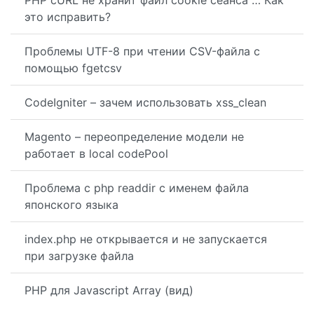
PHP cURL не хранит файл cookie сеанса … Как
это исправить?
Проблемы UTF-8 при чтении CSV-файла с
помощью fgetcsv
CodeIgniter – зачем использовать xss_clean
Magento – переопределение модели не
работает в local codePool
Проблема с php readdir с именем файла
японского языка
index.php не открывается и не запускается
при загрузке файла
PHP для Javascript Array (вид)