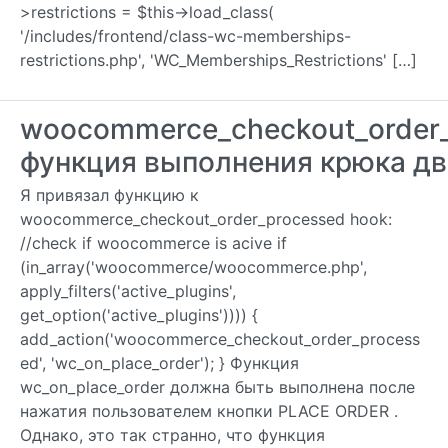
>restrictions = $this->load_class(
'/includes/frontend/class-wc-memberships-
restrictions.php', 'WC_Memberships_Restrictions' […]
woocommerce_checkout_order
функция выполнения крюка д
Я привязал функцию к
woocommerce_checkout_order_processed hook:
//check if woocommerce is acive if
(in_array('woocommerce/woocommerce.php',
apply_filters('active_plugins',
get_option('active_plugins')))) {
add_action('woocommerce_checkout_order_process
ed', 'wc_on_place_order'); } Функция
wc_on_place_order должна быть выполнена после
нажатия пользователем кнопки PLACE ORDER .
Однако, это так странно, что функция