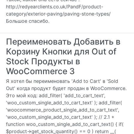
http://redyearclients.co.uk/PandF/product-
category/exterior-paving/paving-stone-types/
Большое спасибо.
Переименовать Добавить в
Корзину Кнопки для Out of
Stock Продукты в
WooCommerce 3
Я хотел бы переименовать 'Add to Cart' в 'Sold
Out' когда продукт будет продан в WooCommerce.
Это мой код: add_filter( 'add_to_cart_text',
'woo_custom_single_add_to_cart_text' ); add_filter(
'woocommerce_product_single_add_to_cart_text',
'woo_custom_single_add_to_cart_text' ); // 2.1 +
function woo_custom_single_add_to_cart_text() { if(
$product->get_stock_quantity() == 0 ) return __(