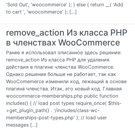
'Sold Out', 'woocommerce' ); } else { return __( 'Add
to cart ', 'woocommerce' ); […]
remove_action Из класса PHP
в членствах WooCommerce
Ранее я использовал описанное здесь решение:
remove_action Из класса PHP для удаления
действия в плагине членства WooCommerce.
Однако решение больше не работает, так как
WooComemerce изменили код, лежащий в основе
плагина членства. Итак, это новый код. Главная
woocommerce-memberships.php public function
includes() { // load post types require_once( $this-
>get_plugin_path() . '/includes/class-wc-
memberships-post-types.php' ); // load user
messages […]