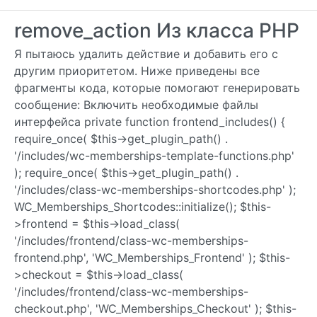
remove_action Из класса PHP
Я пытаюсь удалить действие и добавить его с
другим приоритетом. Ниже приведены все
фрагменты кода, которые помогают генерировать
сообщение: Включить необходимые файлы
интерфейса private function frontend_includes() {
require_once( $this->get_plugin_path() .
'/includes/wc-memberships-template-functions.php'
); require_once( $this->get_plugin_path() .
'/includes/class-wc-memberships-shortcodes.php' );
WC_Memberships_Shortcodes::initialize(); $this-
>frontend = $this->load_class(
'/includes/frontend/class-wc-memberships-
frontend.php', 'WC_Memberships_Frontend' ); $this-
>checkout = $this->load_class(
'/includes/frontend/class-wc-memberships-
checkout.php', 'WC_Memberships_Checkout' ); $this-