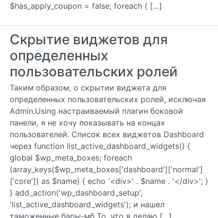
$has_apply_coupon = false; foreach ( […]
Скрытие виджетов для
определенных
пользовательских ролей
Таким образом, о скрытии виджета для
определенных пользовательских ролей, исключая
Admin.Using настраиваемый плагин боковой
панели, я не хочу показывать на концах
пользователей. Список всех виджетов Dashboard
через function list_active_dashboard_widgets() {
global $wp_meta_boxes; foreach
(array_keys($wp_meta_boxes['dashboard']['normal']
['core']) as $name) { echo '<div>' . $name . '</div>'; }
} add_action('wp_dashboard_setup',
'list_active_dashboard_widgets'); и нашел
таможенные бары-мб То, что я делаю […]