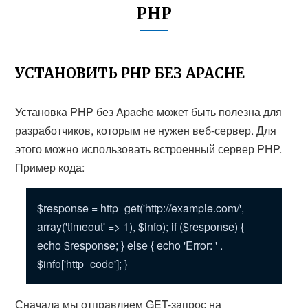
PHP
УСТАНОВИТЬ PHP БЕЗ APACHE
Установка PHP без Apache может быть полезна для
разработчиков, которым не нужен веб-сервер. Для
этого можно использовать встроенный сервер PHP.
Пример кода:
$response = http_get('http://example.com/',
array('timeout' => 1), $info); if ($response) {
echo $response; } else { echo 'Error: ' .
$info['http_code']; }
Сначала мы отправляем GET-запрос на