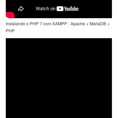
Instalando o PHP 7 com XAMPP - Apache + MariaDB +
PHP