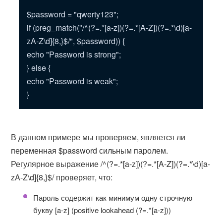
$password = "qwerty123";
if (preg_match("/^(?=.*[a-z])(?=.*[A-Z])(?=.*\d)[a-
zA-Z\d]{8,}$/", $password)) {
echo "Password is strong";
} else {
echo "Password is weak";
}
В данном примере мы проверяем, является ли
переменная $password сильным паролем.
Регулярное выражение /^(?=.*[a-z])(?=.*[A-Z])(?=.*\d)[a-
zA-Z\d]{8,}$/ проверяет, что:
Пароль содержит как минимум одну строчную
букву [a-z] (positive lookahead (?=.*[a-z]))