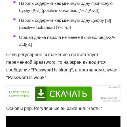
Пароль содержит как минимум одну прописную
букву [A-Z] (positive lookahead (?=.*[A-Z]))
Пароль содержит как минимум одну цифру [\d]
(positive lookahead (?=.*\d))
Общая длина пароля не менее 8 символов.[a-zA-
Z\d]{8,}
Если регулярное выражение соответствует
переменной $password, то на экран выводится
сообщение "Password is strong", в противном случае -
"Password is weak".
Основы php. Регулярные выражения. Часть 1