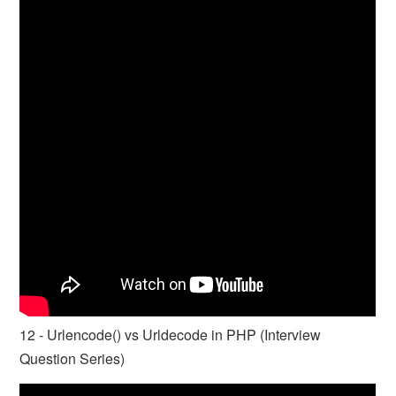
12 - Urlencode() vs Urldecode in PHP (Interview
Question Series)