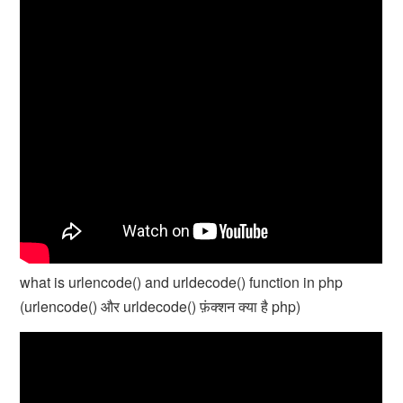
what is urlencode() and urldecode() function in php
(urlencode() और urldecode() फ़ंक्शन क्या है php)