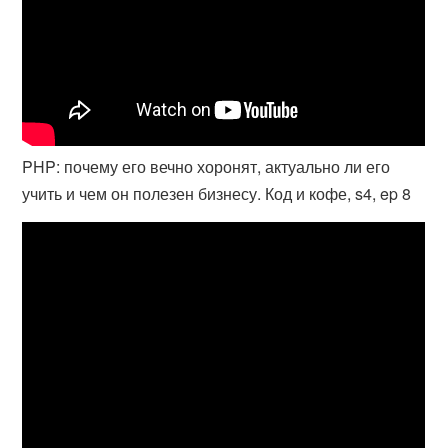
PHP: почему его вечно хоронят, актуально ли его
учить и чем он полезен бизнесу. Код и кофе, s4, ep 8