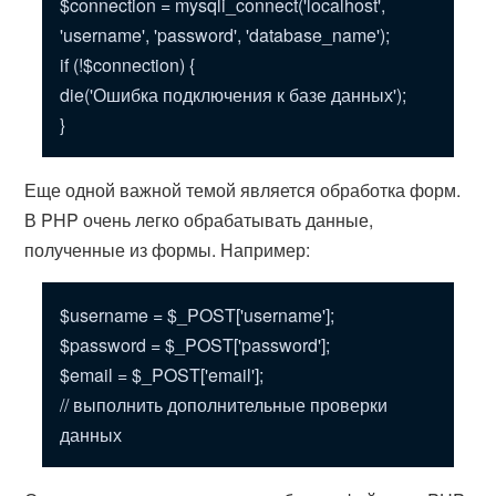
$connection = mysqli_connect('localhost',
'username', 'password', 'database_name');
if (!$connection) {
die('Ошибка подключения к базе данных');
}
Еще одной важной темой является обработка форм.
В PHP очень легко обрабатывать данные,
полученные из формы. Например:
$username = $_POST['username'];
$password = $_POST['password'];
$email = $_POST['email'];
// выполнить дополнительные проверки
данных