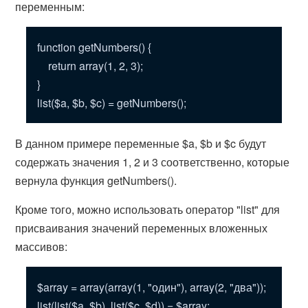
переменным:
function getNumbers() {
return array(1, 2, 3);
}
list($a, $b, $c) = getNumbers();
В данном примере переменные $a, $b и $c будут
содержать значения 1, 2 и 3 соответственно, которые
вернула функция getNumbers().
Кроме того, можно использовать оператор "list" для
присваивания значений переменных вложенных
массивов:
$array = array(array(1, "один"), array(2, "два"));
list(list($a, $b), list($c, $d)) = $array;