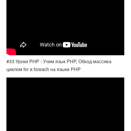
#33 Уроки PHP - Учим язык PHP, Обход массива
циклом for и foreach на языке PHP