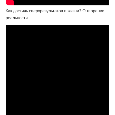
Как достичь сверхрезультатов в жизни? О творении
реальности