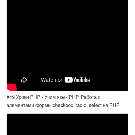
#49 Уроки PHP - Учим язык PHP, Работа с
элементами формы checkbox, radio, select на PHP