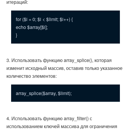
итераций:
for ($i = 0; $i < $limit; $i++) {
echo $array[$i];
}
3. Использовать функцию array_splice(), которая
изменит исходный массив, оставив только указанное
количество элементов:
array_splice($array, $limit);
4. Использовать функцию array_filter() с
использованием ключей массива для ограничения