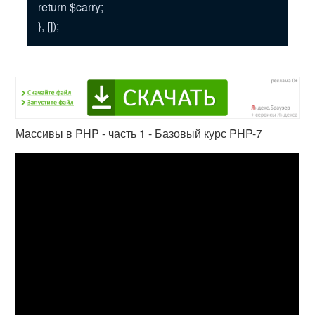
return $carry;
}, []);
Массивы в PHP - часть 1 - Базовый курс PHP-7