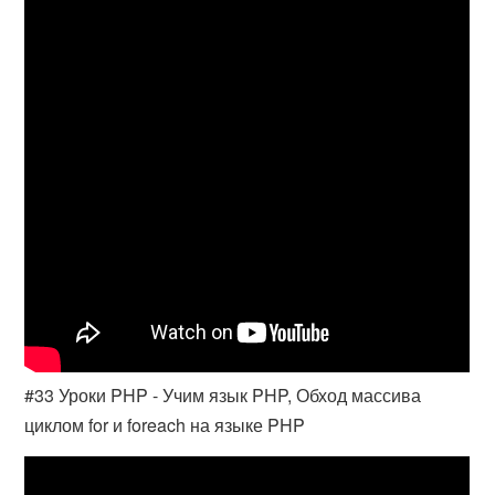
#33 Уроки PHP - Учим язык PHP, Обход массива
циклом for и foreach на языке PHP