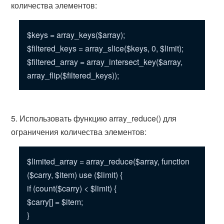
количества элементов:
$keys = array_keys($array);
$filtered_keys = array_slice($keys, 0, $limit);
$filtered_array = array_intersect_key($array,
array_flip($filtered_keys));
5. Использовать функцию array_reduce() для
ограничения количества элементов:
$limited_array = array_reduce($array, function
($carry, $item) use ($limit) {
if (count($carry) < $limit) {
$carry[] = $item;
}