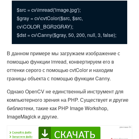
$src = cv\imread('image.jpg');
$gray = cv\cvtColor($src, $src,
cv\COLOR_BGR2GRAY);
$dst = cv\Canny($gray, 50, 200, null, 3, false);
В данном примере мы загружаем изображение с
помощью функции imread, конвертируем его в
оттенки серого с помощью cvtColor и находим
границы объекта с помощью функции Canny.
Однако OpenCV не единственный инструмент для
компьютерного зрения на PHP. Существует и другие
библиотеки, такие как PHP Image Workshop,
ImageMagick и другие.