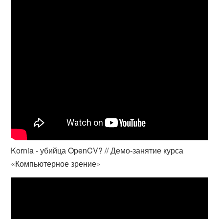
Kornia - убийца OpenCV? // Демо-занятие курса
«Компьютерное зрение»