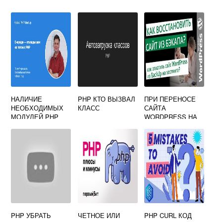
НАЛИЧИЕ
PHP КТО ВЫЗВАЛ
ПРИ ПЕРЕНОСЕ
НЕОБХОДИМЫХ
КЛАСС
САЙТА
МОДУЛЕЙ PHP
WORDPRESS НА
ОШИБОЧНЫЙ
ХОСТИНГ
ОТВЕТ СЕРВЕРА
ПЕРЕСТАЛИ
НЕ УДАЛОСЬ
РАБОТАТЬ
ЗАВЕРШИТЬ
СТРАНИЦЫ PHP
ТЕСТИРОВАНИЕ
PHP УБРАТЬ
ЧЕТНОЕ ИЛИ
PHP CURL КОД