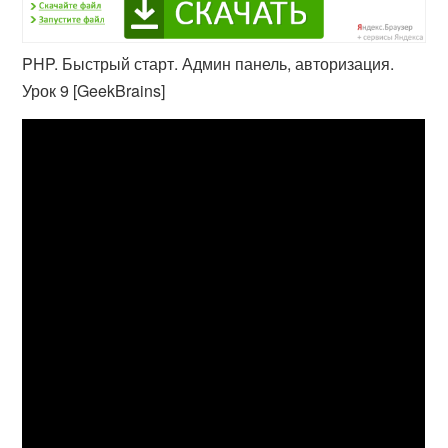
PHP. Быстрый старт. Админ панель, авторизация.
Урок 9 [GeekBrains]